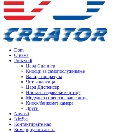
Dom
О нама
Proizvodi
Цард Сцаннер
Киосци за самопослуживање
Валидатор рачуна
Читач картица
Цард Диспенсер
Инстант издавање картице
Модули за препознавање лица
Киоск/банкомат камера
Други
Novosti
Izložba
Контактирајте нас
Комерцијални агент