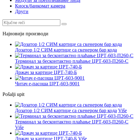
Модули за препознавање лица
Киоск/банкомат камера
Други
Најновији производи
Дозатор 1/2 СИМ картице са скенером бар кода
Терминал за бесконтактно плаћање ЦРТ-603-П260-С
Држач за картице ЦРТ-740-Б
Читач е-пасоша ЦРТ-603-9001
Pošalji upit
Дозатор 1/2 СИМ картице са скенером бар кода
Više
Терминал за бесконтактно плаћање ЦРТ-603-П260-С
Više
Држач за картице ЦРТ-740-Б
Više