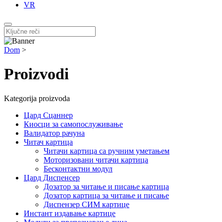
VR
Dom
>
Proizvodi
Kategorija proizvoda
Цард Сцаннер
Киосци за самопослуживање
Валидатор рачуна
Читач картица
Читачи картица са ручним уметањем
Моторизовани читачи картица
Бесконтактни модул
Цард Диспенсер
Дозатор за читање и писање картица
Дозатор картица за читање и писање
Диспензер СИМ картице
Инстант издавање картице