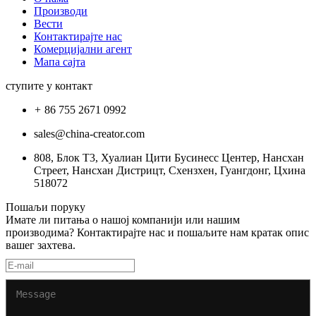
Производи
Вести
Контактирајте нас
Комерцијални агент
Мапа сајта
ступите у контакт
86 755 2671 0992
sales@china-creator.com
808, Блок Т3, Хуалиан Цити Бусинесс Центер, Нансхан
Стреет, Нансхан Дистрицт, Схензхен, Гуангдонг, Цхина
518072
Пошаљи поруку
Имате ли питања о нашој компанији или нашим
производима? Контактирајте нас и пошаљите нам кратак опис
вашег захтева.