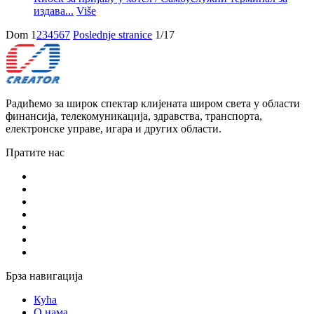
издава...
Više
Dom
1
2
3
4
5
6
7
Poslednje stranice
1/17
Радићемо за широк спектар клијената широм света у области
финансија, телекомуникација, здравства, транспорта,
електронске управе, игара и других области.
Пратите нас
Брза навигација
Кућа
О нама