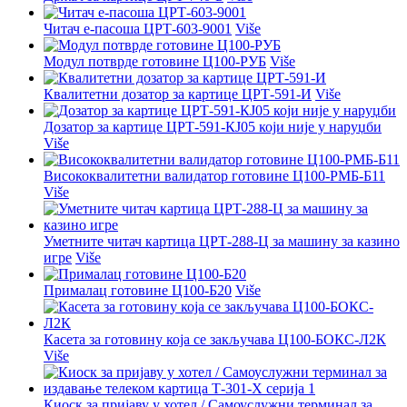
Читач е-пасоша ЦРТ-603-9001
Više
Модул потврде готовине Ц100-РУБ
Više
Квалитетни дозатор за картице ЦРТ-591-И
Više
Дозатор за картице ЦРТ-591-КЈ05 који није у наруџби
Više
Висококвалитетни валидатор готовине Ц100-РМБ-Б11
Više
Уметните читач картица ЦРТ-288-Ц за машину за казино
игре
Više
Прималац готовине Ц100-Б20
Više
Касета за готовину која се закључава Ц100-БОКС-Л2К
Više
Киоск за пријаву у хотел / Самоуслужни терминал за