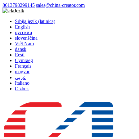
8613798299145
sales@china-creator.com
Jezik
Srbija jezik (latinica)
English
русский
slovenščina
Việt Nam
dansk
Eesti
Cymraeg
Français
magyar
عربي
Italiano
O'zbek